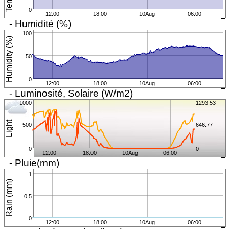
0
12:00
18:00
10Aug
06:00
- Humidité (%)
100
Humidity (%)
50
0
12:00
18:00
10Aug
06:00
- Luminosité, Solaire (W/m2)
1000
1293.53
Light
500
646.77
0
0
12:00
18:00
10Aug
06:00
- Pluie(mm)
1
Rain (mm)
0.5
0
12:00
18:00
10Aug
06:00