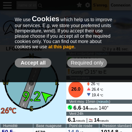
S'enreg.
Connexion
Cookies
We use
which help us to improve
our services. E.g. we store your preferred units
(temperature, wind). If you accept their use
please choose if you accept all or the required
cookies only. You can find out more about
cookies we use
at this page
.
LFGB Mulhouse
il y a
81
sec.
Vent instantané (
nœuds
)
132/09
-
14
nœuds
Accept all
Required only
Tendance du vent
Gusty
15° to E
Température
26
°C
26.0
26.4
°C
19.4
°C
Vent moy. 15min (
nœuds
)
6.6
-
14
140°
nœuds
Vent 24h
6.1
|
14
nœuds
nœuds
Humidité
Base nuageuse
Point de rosée
Pression standard
50.5
14.9
1014.8