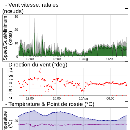
Mise à jour: 09:36:29 Mon CEST
- Vent vitesse, rafales
(nœuds)
30
S
p
e
e
d
/
G
u
s
t
/
i
n
i
m
u
m
(
k
n
o
t
s
20
M
)
10
0
12:00
18:00
10Aug
06:00
- Direction du vent (°deg)
12:00
18:00
10Aug
06:00
- Température & Point de rosée (°C)
T
e
m
p
e
r
a
t
u
r
e
(
°
C
20
)