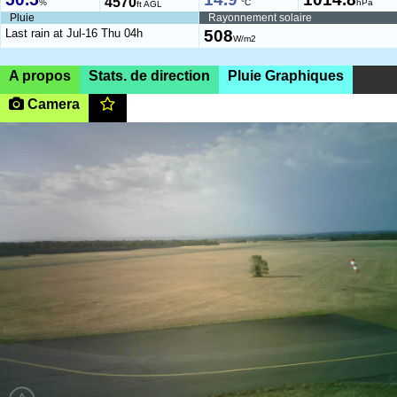
4570
%
°C
hPa
ft AGL
Pluie
Rayonnement solaire
Last rain at Jul-16 Thu 04h
508
W/m2
A propos
Stats. de direction
Pluie Graphiques
Camera
RIXHEIM,
768ft
(AMSL)
|SHOW ON
MAP|
LFGB Mulhouse Habsheim Airfield
a2ph.lfgb(youknowit)gmail.com
06:19-20:52 (CEST)
Vue SSE depuis la tour de contrôle
des pistes 02 / 20.
View SSE from control tower to runways
02 / 20.
Page views in 2026: 12025