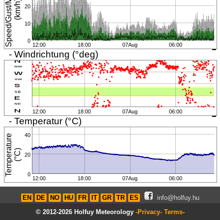
S
p
e
e
d
/
G
u
s
t
/
M
i
n
i
m
u
m
(
k
m
/
h
)
20
10
0
12:00
18:00
07Aug
06:00
- Windrichtung (°deg)
12:00
18:00
07Aug
06:00
- Temperatur (°C)
40
T
e
m
p
e
r
a
t
u
r
e
(
°
C
)
20
0
12:00
18:00
07Aug
06:00
EN
DE
NO
HU
FR
IT
GR
TR
ES
info@holfuy.hu
© 2012-2026 Holfuy Meteorology
-Privacy-
Terms-