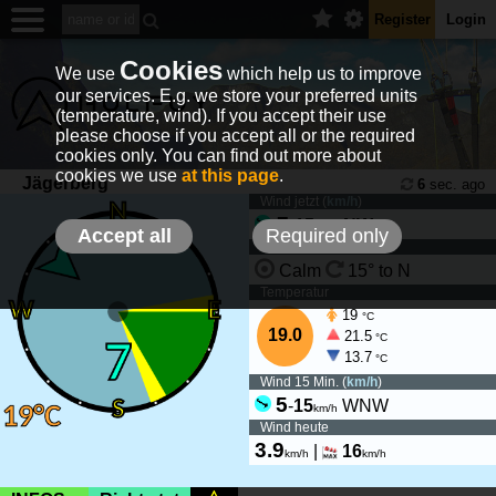
Register
Login
Cookies
We use
which help us to improve
our services. E.g. we store your preferred units
(temperature, wind). If you accept their use
please choose if you accept all or the required
cookies only. You can find out more about
cookies we use
at this page
.
Jägerberg
6
sec. ago
Wind jetzt (
km/h
)
7
-
15
NW
km/h
Accept all
Required only
Wind Tendenz
Calm
15° to N
Temperatur
19
°C
19.0
21.5
°C
13.7
°C
Wind 15 Min. (
km/h
)
5
-
15
WNW
km/h
Wind heute
3.9
|
16
km/h
km/h