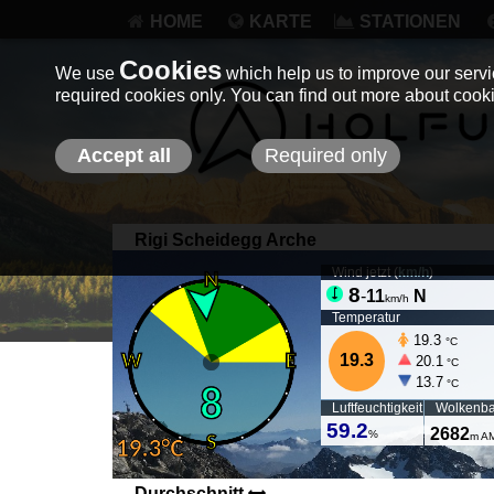
HOME
KARTE
STATIONEN
Cookies
We use
which help us to improve our servic
required cookies only. You can find out more about coo
Accept all
Required only
Rigi Scheidegg Arche
Wind jetzt (
km/h
)
8
-
11
N
km/h
Temperatur
19.3
°C
19.3
20.1
°C
13.7
°C
Luftfeuchtigkeit
Wolkenba
59.2
2682
%
m A
Durchschnitt