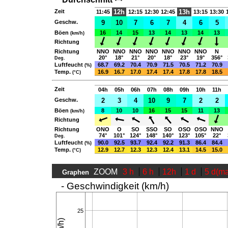
Zeit
12h
13h
11:45
12:15
12:30
12:45
13:15
13:30
Geschw.
9
10
7
6
7
4
6
5
Böen
16
14
15
13
14
13
14
13
(km/h)
Richtung
Richtung
NNO
NNO
NNO
NNO
NNO
NNO
NNO
N
20°
18°
21°
20°
18°
23°
19°
356°
Deg.
Luftfeucht
68.7
69.2
70.4
70.9
71.5
70.5
71.2
70.9
(%)
Temp.
16.9
16.7
17.0
17.4
17.4
17.8
17.8
18.5
(°C)
Zeit
04h
05h
06h
07h
08h
09h
10h
11h
Geschw.
2
3
4
10
9
7
2
2
Böen
8
10
10
16
15
15
11
13
(km/h)
Richtung
Richtung
ONO
O
SO
SSO
SO
OSO
OSO
NNO
74°
101°
124°
148°
140°
123°
105°
22°
Deg.
Luftfeucht
90.0
92.5
93.7
92.4
92.2
91.3
86.4
84.4
(%)
Temp.
12.9
12.7
12.3
12.3
12.4
13.1
14.5
15.0
(°C)
ZOOM
3 h
6 h
12h
1 d
5 d(m
Graphen
- Geschwindigkeit (km/h)
25