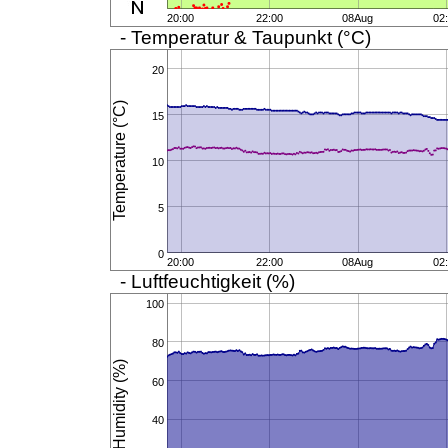
20:00
22:00
08Aug
02
- Temperatur & Taupunkt (°C)
20
Temperature (°C)
15
10
5
0
20:00
22:00
08Aug
02
- Luftfeuchtigkeit (%)
100
80
Humidity (%)
60
40