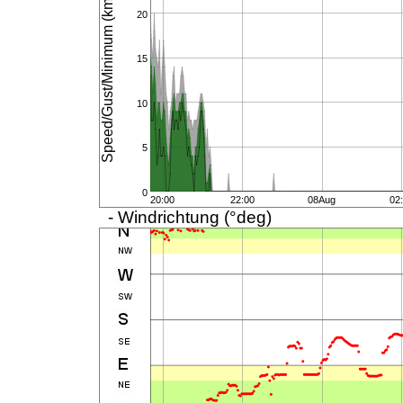
Speed/Gust/Minimum (km/h)
20
15
10
5
0
20:00
22:00
08Aug
02
- Windrichtung (°deg)