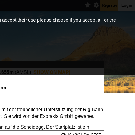
Register
Login
 accept their use please choose if you accept all or the
1655m
(AMSL)
|SHOW ON MAP|
com
 mit der freundlicher Unterstützung der RigiBahn
ert. Sie wird von der Expraxis GmbH gewartet.
n auf die Scheidegg. Der Startplatz ist ein
ziehen, anschliessend eine Gelaendekante und