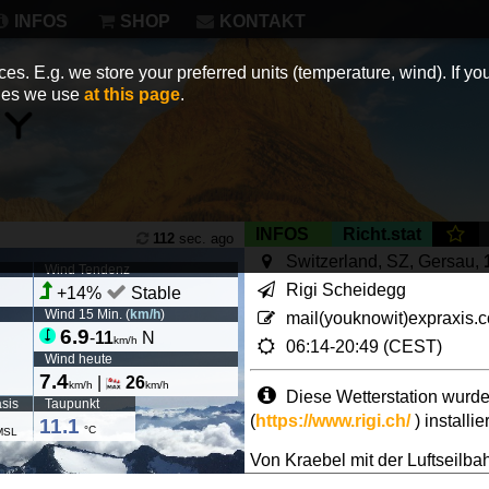
INFOS
SHOP
KONTAKT
es. E.g. we store your preferred units (temperature, wind). If you
kies we use
at this page
.
INFOS
Richt.stat
112
sec. ago
Switzerland, SZ, Gersau,
Wind Tendenz
Rigi Scheidegg
+14%
Stable
Wind 15 Min. (
km/h
)
mail(youknowit)expraxis.
6.9
-
11
N
km/h
06:14-20:49 (CEST)
Wind heute
7.4
|
26
km/h
km/h
Diese Wetterstation wurde
sis
Taupunkt
(
https://www.rigi.ch/
) installi
11.1
°C
MSL
Von Kraebel mit der Luftseilbah
kleiner flacher Platz zum auf