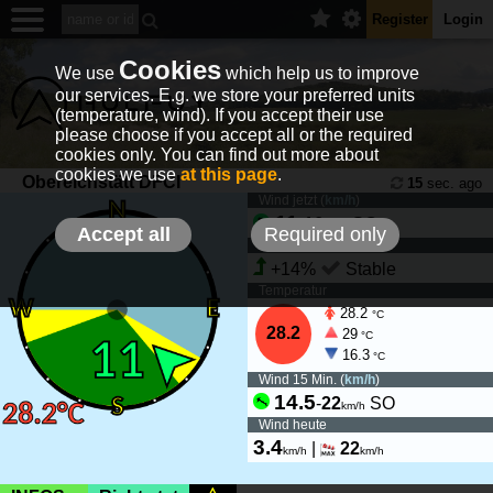
Register
Login
Cookies
We use
which help us to improve
our services. E.g. we store your preferred units
(temperature, wind). If you accept their use
please choose if you accept all or the required
cookies only. You can find out more about
cookies we use
at this page
.
Obereichstätt DFCI
15
sec. ago
Wind jetzt (
km/h
)
11
-
16
SO
km/h
Accept all
Required only
Wind Tendenz
+14%
Stable
Temperatur
28.2
°C
28.2
29
°C
16.3
°C
Wind 15 Min. (
km/h
)
14.5
-
22
SO
km/h
Wind heute
3.4
|
22
km/h
km/h