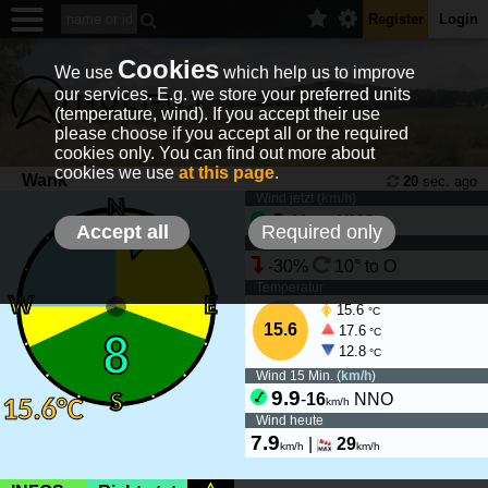
Register
Login
Cookies
We use
which help us to improve
our services. E.g. we store your preferred units
(temperature, wind). If you accept their use
please choose if you accept all or the required
cookies only. You can find out more about
cookies we use
at this page
.
Wank
20
sec. ago
Wind jetzt (
km/h
)
8
-
11
NNO
km/h
Accept all
Required only
Wind Tendenz
-30%
10° to O
Temperatur
15.6
°C
15.6
17.6
°C
12.8
°C
Wind 15 Min. (
km/h
)
9.9
-
16
NNO
km/h
Wind heute
7.9
|
29
km/h
km/h