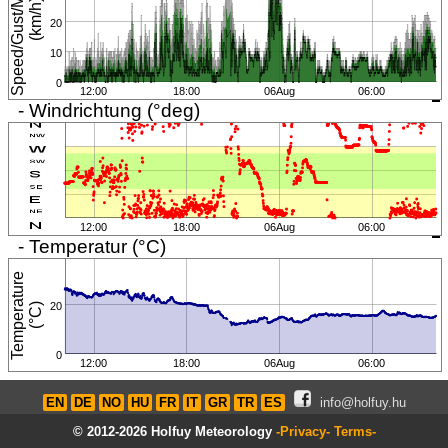
S
p
e
e
d
/
G
u
s
t
/
M
i
n
i
m
u
m
(
k
m
/
h
)
https://www.dgfw.club/fluggebiet.php
20
Page views in 2026: 12521
10
0
12:00
18:00
06Aug
06:00
- Windrichtung (°deg)
12:00
18:00
06Aug
06:00
- Temperatur (°C)
T
e
m
p
e
r
a
t
u
r
e
(
°
C
20
)
0
12:00
18:00
06Aug
06:00
EN
DE
NO
HU
FR
IT
GR
TR
ES
info@holfuy.hu
© 2012-2026 Holfuy Meteorology
-Privacy-
Terms-