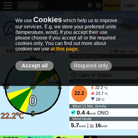
Register
Login
Cookies
We use
which help us to improve
our services. E.g. we store your preferred units
(temperature, wind). If you accept their use
please choose if you accept all or the required
cookies only. You can find out more about
cookies we use
at this page
.
GSC Kraichtal/Obera.
41
sec. ago
Wind jetzt (
km/h
)
0
-
0
ONO
km/h
Accept all
Required only
Wind Tendenz
Calm
Stable
Temperatur
22.2
°C
22.2
23.7
°C
19
°C
Wind 15 Min. (
km/h
)
0.4
-
4
ONO
km/h
Wind heute
5.7
|
16
km/h
km/h