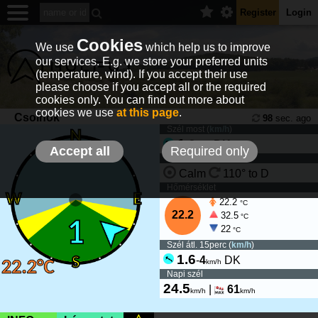
Register
Login
Cookies
We use
which help us to improve
our services. E.g. we store your preferred units
(temperature, wind). If you accept their use
please choose if you accept all or the required
cookies only. You can find out more about
cookies we use
at this page
.
Csolnok
98
sec. ago
Szél most (
km/h
)
1
-
3
DK
km/h
Accept all
Required only
Szél tendencia
Calm
110° to D
Hőmérséklet
22.2
°C
22.2
32.5
°C
22
°C
Szél átl. 15perc (
km/h
)
1.6
-
4
DK
km/h
Napi szél
24.5
|
61
km/h
km/h