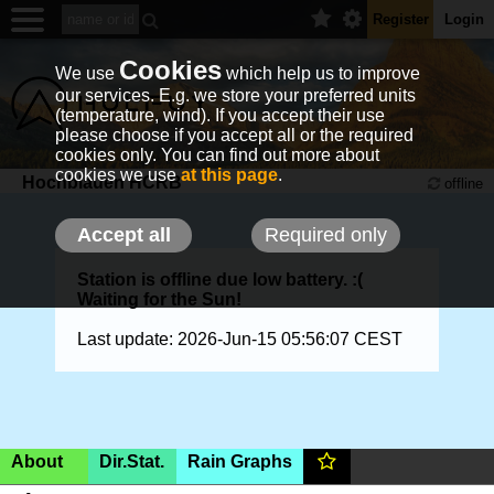
Register
Login
Cookies
We use
which help us to improve
our services. E.g. we store your preferred units
(temperature, wind). If you accept their use
please choose if you accept all or the required
cookies only. You can find out more about
cookies we use
at this page
.
Hochblauen HCRB
offline
Accept all
Required only
Station is offline due low battery. :(
Waiting for the Sun!
Last update: 2026-Jun-15 05:56:07 CEST
About
Dir.Stat.
Rain Graphs