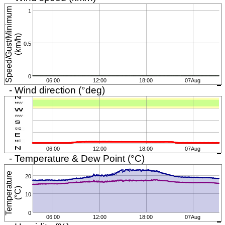
S
p
e
e
d
/
G
u
s
t
/
M
i
n
i
m
u
m
(
k
m
/
h
1
)
0.5
0
06:00
12:00
18:00
07Aug
- Wind direction (°deg)
06:00
12:00
18:00
07Aug
- Temperature & Dew Point (°C)
T
e
m
p
e
r
a
t
u
r
e
(
°
C
20
)
10
0
06:00
12:00
18:00
07Aug