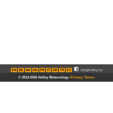
EN
DE
NO
HU
FR
IT
GR
TR
ES
info@holfuy.hu
© 2012-2026 Holfuy Meteorology
-Privacy-
Terms-