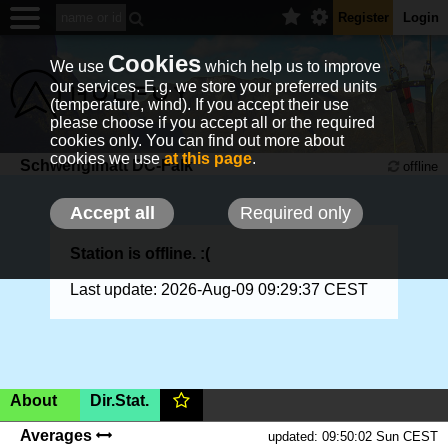
Register
Login
Cookies
We use
which help us to improve
our services. E.g. we store your preferred units
(temperature, wind). If you accept their use
please choose if you accept all or the required
cookies only. You can find out more about
cookies we use
at this page
.
Schwengimatt DC-Falk
offline
Accept all
Required only
Station is offline. :(
Last update: 2026-Aug-09 09:29:37 CEST
About
Dir.Stat.
Switzerland, Solothurn, Schwängimatt,
1111m
(AMSL)
Averages
updated: 09:50:02 Sun CEST