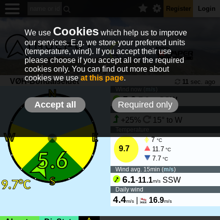
Register
Login
Cookies
We use
which help us to improve
our services. E.g. we store your preferred units
(temperature, wind). If you accept their use
please choose if you accept all or the required
cookies only. You can find out more about
cookies we use
at this page
.
VØH-Bondalseidet
11
sec. ago
Wind now (
m/s
)
5.6
-
7.8
SSW
m/s
Accept all
Required only
Wind tendency
+25%
15° to W
Temperature
7
°C
9.7
11.7
°C
7.7
°C
Wind avg. 15min (
m/s
)
6.1
-
11.1
SSW
m/s
Daily wind
4.4
|
16.9
m/s
m/s